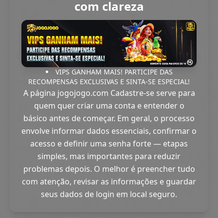
com clareza
VIPS GANHAM MAIS! PARTICIPE DAS
RECOMPENSAS EXCLUSIVAS E SINTA-SE ESPECIAL!
A página jogojogo.com Cadastre-se serve para
quem quer criar uma conta e entender o
básico antes de começar. Em geral, o processo
envolve informar dados essenciais, confirmar o
acesso e definir uma senha forte — etapas
simples, mas importantes para reduzir
problemas depois. O melhor é preencher tudo
com atenção, revisar as informações e guardar
seus dados de login em local seguro.