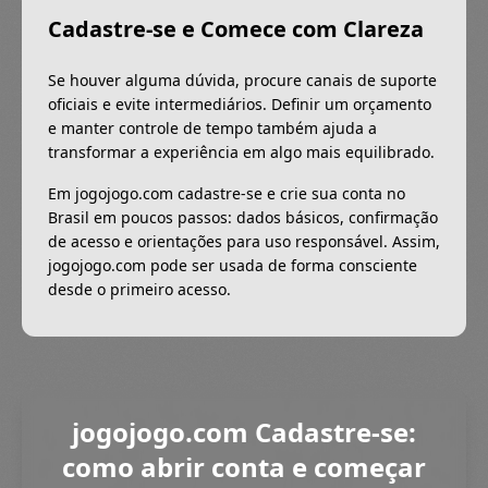
Cadastre-se e Comece com Clareza
Se houver alguma dúvida, procure canais de suporte
oficiais e evite intermediários. Definir um orçamento
e manter controle de tempo também ajuda a
transformar a experiência em algo mais equilibrado.
Em jogojogo.com cadastre-se e crie sua conta no
Brasil em poucos passos: dados básicos, confirmação
de acesso e orientações para uso responsável. Assim,
jogojogo.com pode ser usada de forma consciente
desde o primeiro acesso.
jogojogo.com Cadastre-se:
como abrir conta e começar