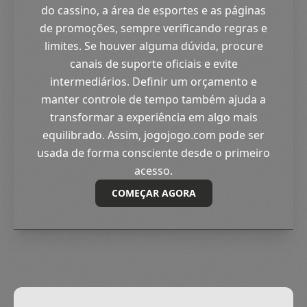
do cassino, a área de esportes e as páginas
de promoções, sempre verificando regras e
limites. Se houver alguma dúvida, procure
canais de suporte oficiais e evite
intermediários. Definir um orçamento e
manter controle de tempo também ajuda a
transformar a experiência em algo mais
equilibrado. Assim, jogojogo.com pode ser
usada de forma consciente desde o primeiro
acesso.
COMEÇAR AGORA